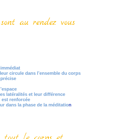
é sont au rendez vous
t immédiat
leur circule dans
l’ensemble du corps
 précise
l’espace
es latéralités et leur
différence
 est renforcée
eur dans la phase de la
méditatio
n
 tout le corps et