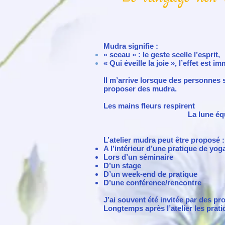
Mudra signifie :
« sceau » : le geste scelle l’esprit,
« Qui éveille la joie », l’effet est
Il m’arrive lorsque des personnes s
proposer des mudra.
Les mains fleurs respirent
La lune équilibre le sole
La conque accu
L’atelier mudra peut être proposé :
A l’intérieur d’une pratique de yog
Lors d’un séminaire
D’un stage
D’un week-end de pratique
D’une conférence/rencontre
J’ai souvent été invitée par des p
Longtemps après l’atelier les prat