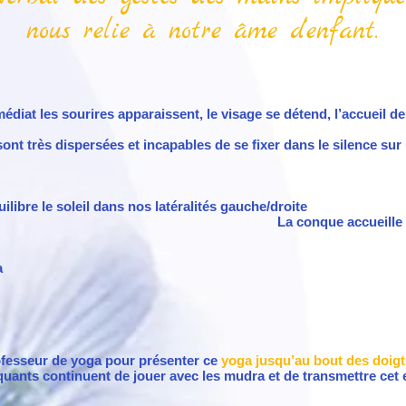
nous relie à notre âme d’enfant.
 immédiat les sourires apparaissent, le visage se détend, l’accueil
ont très dispersées et incapables de se fixer dans le silence sur u
il dans nos latéralités gauche/droite
eille le souffle dans un a
a
rofesseur de yoga pour présenter ce
yoga
jusqu’au bout des doigt
iquants continuent de jouer avec les mudra et de transmettre cet